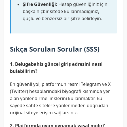
Şifre Güvenliği:
Hesap güvenliğiniz için
başka hiçbir sitede kullanmadığınız,
güçlü ve benzersiz bir şifre belirleyin.
Sıkça Sorulan Sorular (SSS)
1. Belugabahis güncel giriş adresini nasıl
bulabilirim?
En güvenli yol, platformun resmi Telegram ve X
(Twitter) hesaplarındaki biyografi kısmında yer
alan yönlendirme linklerini kullanmaktır. Bu
sayede sahte sitelere yönlenmeden doğrudan
orijinal siteye erişim sağlarsınız.
2. Platformda oyun oynamak yasal mıdır?