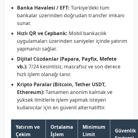
Banka Havalesi / EFT:
Türkiye'deki tüm
bankalar üzerinden doğrudan transfer imkanı
sunar.
Hızlı QR ve Cepbank:
Mobil bankacılık
uygulamaları üzerinden saniyeler içinde yatırım
yapmanızı sağlar.
Dijital Cüzdanlar (Papara, Payfix, Mefete
vb.):
7/24 kesintisiz, masrafsız ve son derece
hızlı işlem olanağı tanır.
Kripto Paralar (Bitcoin, Tether USDT,
Ethereum):
Tamamen anonim kalmak ve
yüksek limitlerle işlem yapmak isteyen
kullanıcılar için en güvenli alternatiftir.
Yatırım ve
Ortalama
Minimum
Güvenlik
Çekim
İşlem
Limit