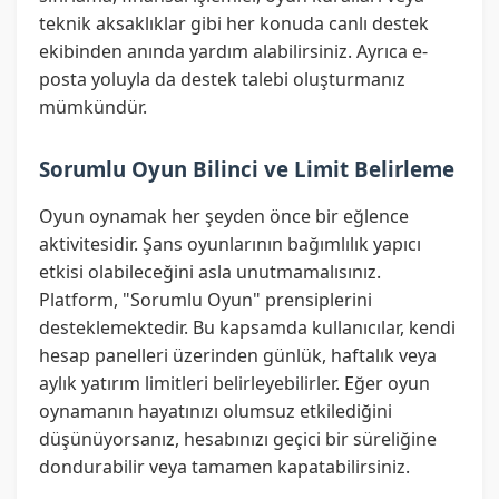
teknik aksaklıklar gibi her konuda canlı destek
ekibinden anında yardım alabilirsiniz. Ayrıca e-
posta yoluyla da destek talebi oluşturmanız
mümkündür.
Sorumlu Oyun Bilinci ve Limit Belirleme
Oyun oynamak her şeyden önce bir eğlence
aktivitesidir. Şans oyunlarının bağımlılık yapıcı
etkisi olabileceğini asla unutmamalısınız.
Platform, "Sorumlu Oyun" prensiplerini
desteklemektedir. Bu kapsamda kullanıcılar, kendi
hesap panelleri üzerinden günlük, haftalık veya
aylık yatırım limitleri belirleyebilirler. Eğer oyun
oynamanın hayatınızı olumsuz etkilediğini
düşünüyorsanız, hesabınızı geçici bir süreliğine
dondurabilir veya tamamen kapatabilirsiniz.