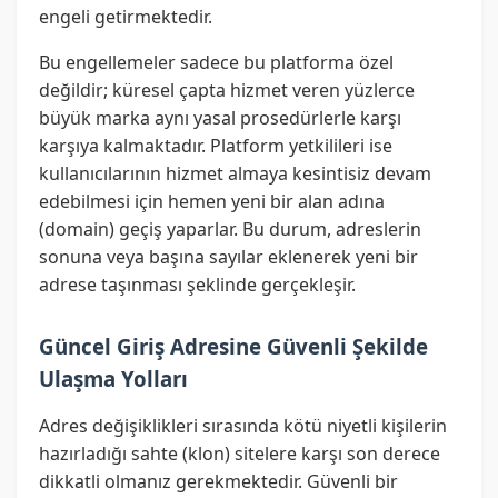
engeli getirmektedir.
Bu engellemeler sadece bu platforma özel
değildir; küresel çapta hizmet veren yüzlerce
büyük marka aynı yasal prosedürlerle karşı
karşıya kalmaktadır. Platform yetkilileri ise
kullanıcılarının hizmet almaya kesintisiz devam
edebilmesi için hemen yeni bir alan adına
(domain) geçiş yaparlar. Bu durum, adreslerin
sonuna veya başına sayılar eklenerek yeni bir
adrese taşınması şeklinde gerçekleşir.
Güncel Giriş Adresine Güvenli Şekilde
Ulaşma Yolları
Adres değişiklikleri sırasında kötü niyetli kişilerin
hazırladığı sahte (klon) sitelere karşı son derece
dikkatli olmanız gerekmektedir. Güvenli bir