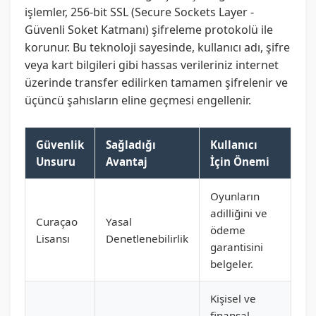
işlemler, 256-bit SSL (Secure Sockets Layer -
Güvenli Soket Katmanı) şifreleme protokolü ile
korunur. Bu teknoloji sayesinde, kullanıcı adı, şifre
veya kart bilgileri gibi hassas verileriniz internet
üzerinde transfer edilirken tamamen şifrelenir ve
üçüncü şahısların eline geçmesi engellenir.
Güvenlik
Sağladığı
Kullanıcı
Unsuru
Avantaj
İçin Önemi
Oyunların
adilliğini ve
Curaçao
Yasal
ödeme
Lisansı
Denetlenebilirlik
garantisini
belgeler.
Kişisel ve
finansal