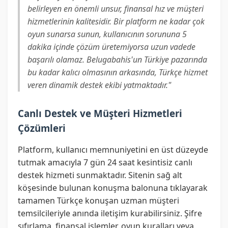
belirleyen en önemli unsur, finansal hız ve müşteri
hizmetlerinin kalitesidir. Bir platform ne kadar çok
oyun sunarsa sunun, kullanıcının sorununa 5
dakika içinde çözüm üretemiyorsa uzun vadede
başarılı olamaz. Belugabahis'un Türkiye pazarında
bu kadar kalıcı olmasının arkasında, Türkçe hizmet
veren dinamik destek ekibi yatmaktadır."
Canlı Destek ve Müşteri Hizmetleri
Çözümleri
Platform, kullanıcı memnuniyetini en üst düzeyde
tutmak amacıyla 7 gün 24 saat kesintisiz canlı
destek hizmeti sunmaktadır. Sitenin sağ alt
köşesinde bulunan konuşma balonuna tıklayarak
tamamen Türkçe konuşan uzman müşteri
temsilcileriyle anında iletişim kurabilirsiniz. Şifre
sıfırlama, finansal işlemler, oyun kuralları veya