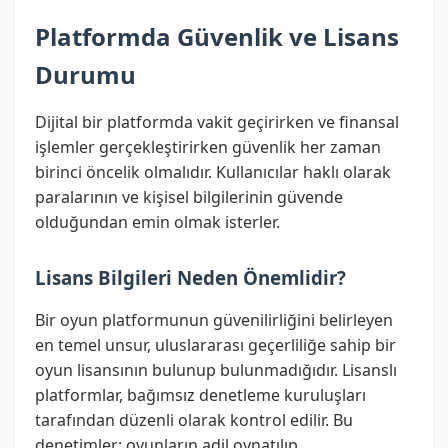
Platformda Güvenlik ve Lisans
Durumu
Dijital bir platformda vakit geçirirken ve finansal
işlemler gerçekleştirirken güvenlik her zaman
birinci öncelik olmalıdır. Kullanıcılar haklı olarak
paralarının ve kişisel bilgilerinin güvende
olduğundan emin olmak isterler.
Lisans Bilgileri Neden Önemlidir?
Bir oyun platformunun güvenilirliğini belirleyen
en temel unsur, uluslararası geçerliliğe sahip bir
oyun lisansının bulunup bulunmadığıdır. Lisanslı
platformlar, bağımsız denetleme kuruluşları
tarafından düzenli olarak kontrol edilir. Bu
denetimler; oyunların adil oynatılıp