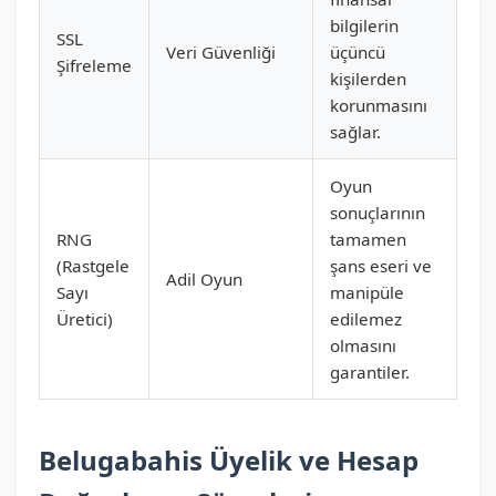
bilgilerin
SSL
Veri Güvenliği
üçüncü
Şifreleme
kişilerden
korunmasını
sağlar.
Oyun
sonuçlarının
RNG
tamamen
(Rastgele
şans eseri ve
Adil Oyun
Sayı
manipüle
Üretici)
edilemez
olmasını
garantiler.
Belugabahis Üyelik ve Hesap