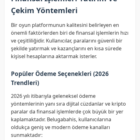
Çekim Yöntemleri
Bir oyun platformunun kalitesini belirleyen en
önemli faktörlerden biri de finansal işlemlerin hızı
ve çeşitliliğidir. Kullanıcılar, paralarını güvenli bir
şekilde yatırmak ve kazançlarını en kısa sürede
kişisel hesaplarına aktarmak isterler.
Popüler Ödeme Seçenekleri (2026
Trendleri)
2026 yılı itibarıyla geleneksel ödeme
yöntemlerinin yanı sıra dijital cüzdanlar ve kripto
paralar da finansal işlemlerde çok büyük bir yer
kaplamaktadır. Belugabahis, kullanıcılarına
oldukça geniş ve modern ödeme kanalları
sunmaktadır: