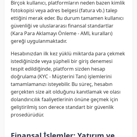
Birçok kullanıcı, platformların neden bazen kimlik
fotokopisi veya adres belgesi (fatura vb.) talep
ettiğini merak eder. Bu durum tamamen kullanıcı
güvenliği ve uluslararası finansal standartlar
(Kara Para Aklamayı Önleme - AML kuralları)
gereği uygulanmaktadır.
Hesabınızdan ilk kez yüklü miktarda para çekmek
istediğinizde veya şüpheli bir giriş denemesi
tespit edildiğinde, platform sizden hesap
doğrulama (KYC - Müşterini Tanı) işlemlerini
tamamlamanızı isteyebilir. Bu süreç, hesabın
gerçekten size ait olduğunu kanıtlamak ve olası
dolandırıcılık faaliyetlerinin önüne geçmek için
geliştirilmiş son derece standart bir güvenlik
prosedürüdür.
Finansal İşlemler: Yatırım ve