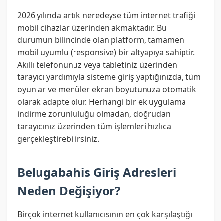
2026 yılında artık neredeyse tüm internet trafiği
mobil cihazlar üzerinden akmaktadır. Bu
durumun bilincinde olan platform, tamamen
mobil uyumlu (responsive) bir altyapıya sahiptir.
Akıllı telefonunuz veya tabletiniz üzerinden
tarayıcı yardımıyla sisteme giriş yaptığınızda, tüm
oyunlar ve menüler ekran boyutunuza otomatik
olarak adapte olur. Herhangi bir ek uygulama
indirme zorunluluğu olmadan, doğrudan
tarayıcınız üzerinden tüm işlemleri hızlıca
gerçekleştirebilirsiniz.
Belugabahis Giriş Adresleri
Neden Değişiyor?
Birçok internet kullanıcısının en çok karşılaştığı