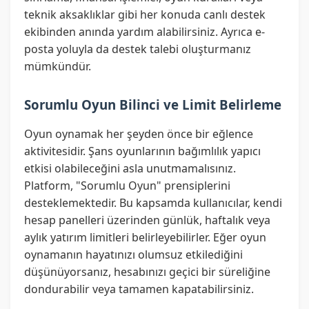
teknik aksaklıklar gibi her konuda canlı destek
ekibinden anında yardım alabilirsiniz. Ayrıca e-
posta yoluyla da destek talebi oluşturmanız
mümkündür.
Sorumlu Oyun Bilinci ve Limit Belirleme
Oyun oynamak her şeyden önce bir eğlence
aktivitesidir. Şans oyunlarının bağımlılık yapıcı
etkisi olabileceğini asla unutmamalısınız.
Platform, "Sorumlu Oyun" prensiplerini
desteklemektedir. Bu kapsamda kullanıcılar, kendi
hesap panelleri üzerinden günlük, haftalık veya
aylık yatırım limitleri belirleyebilirler. Eğer oyun
oynamanın hayatınızı olumsuz etkilediğini
düşünüyorsanız, hesabınızı geçici bir süreliğine
dondurabilir veya tamamen kapatabilirsiniz.