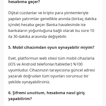
hesabıma geçer?
Dijital cüzdanlar ve kripto para yöntemleriyle
yapılan yatırımlar genellikle anında (birkaç dakika
içinde) hesaba geçer. Banka havalesinde ise
bankaların yoğunluğuna bağlı olarak bu süre 10
ila 30 dakika arasında değişebilir.
5. Mobil cihazımdan oyun oynayabilir miyim?
Evet, platformun web sitesi tüm mobil cihazlarla
(iOS ve Android telefonlar/tabletler) %100
uyumludur. Cihazınızın tarayıcısına güncel adresi
yazarak doğrudan tüm oyunları sorunsuz bir
şekilde oynayabilirsiniz.
6. Şifremi unuttum, hesabıma nasıl giriş
yapabilirim?