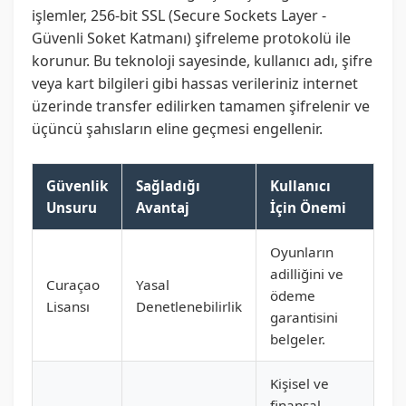
işlemler, 256-bit SSL (Secure Sockets Layer -
Güvenli Soket Katmanı) şifreleme protokolü ile
korunur. Bu teknoloji sayesinde, kullanıcı adı, şifre
veya kart bilgileri gibi hassas verileriniz internet
üzerinde transfer edilirken tamamen şifrelenir ve
üçüncü şahısların eline geçmesi engellenir.
Güvenlik
Sağladığı
Kullanıcı
Unsuru
Avantaj
İçin Önemi
Oyunların
adilliğini ve
Curaçao
Yasal
ödeme
Lisansı
Denetlenebilirlik
garantisini
belgeler.
Kişisel ve
finansal