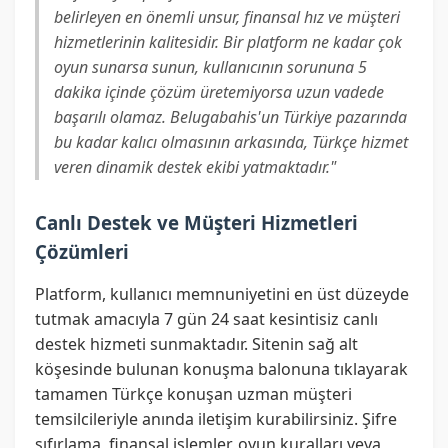
belirleyen en önemli unsur, finansal hız ve müşteri
hizmetlerinin kalitesidir. Bir platform ne kadar çok
oyun sunarsa sunun, kullanıcının sorununa 5
dakika içinde çözüm üretemiyorsa uzun vadede
başarılı olamaz. Belugabahis'un Türkiye pazarında
bu kadar kalıcı olmasının arkasında, Türkçe hizmet
veren dinamik destek ekibi yatmaktadır."
Canlı Destek ve Müşteri Hizmetleri
Çözümleri
Platform, kullanıcı memnuniyetini en üst düzeyde
tutmak amacıyla 7 gün 24 saat kesintisiz canlı
destek hizmeti sunmaktadır. Sitenin sağ alt
köşesinde bulunan konuşma balonuna tıklayarak
tamamen Türkçe konuşan uzman müşteri
temsilcileriyle anında iletişim kurabilirsiniz. Şifre
sıfırlama, finansal işlemler, oyun kuralları veya