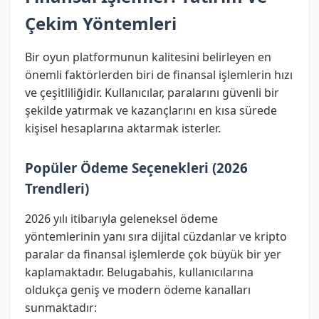
Çekim Yöntemleri
Bir oyun platformunun kalitesini belirleyen en
önemli faktörlerden biri de finansal işlemlerin hızı
ve çeşitliliğidir. Kullanıcılar, paralarını güvenli bir
şekilde yatırmak ve kazançlarını en kısa sürede
kişisel hesaplarına aktarmak isterler.
Popüler Ödeme Seçenekleri (2026
Trendleri)
2026 yılı itibarıyla geleneksel ödeme
yöntemlerinin yanı sıra dijital cüzdanlar ve kripto
paralar da finansal işlemlerde çok büyük bir yer
kaplamaktadır. Belugabahis, kullanıcılarına
oldukça geniş ve modern ödeme kanalları
sunmaktadır: