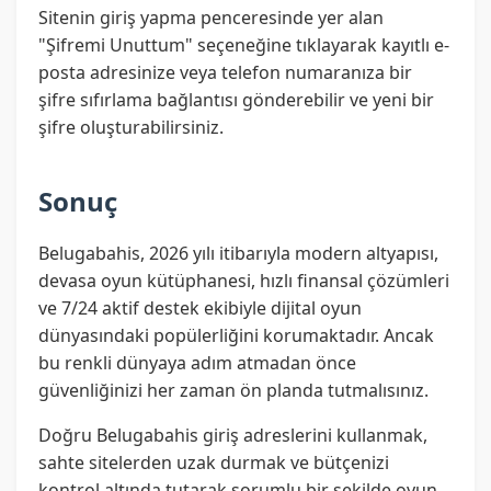
Sitenin giriş yapma penceresinde yer alan
"Şifremi Unuttum" seçeneğine tıklayarak kayıtlı e-
posta adresinize veya telefon numaranıza bir
şifre sıfırlama bağlantısı gönderebilir ve yeni bir
şifre oluşturabilirsiniz.
Sonuç
Belugabahis, 2026 yılı itibarıyla modern altyapısı,
devasa oyun kütüphanesi, hızlı finansal çözümleri
ve 7/24 aktif destek ekibiyle dijital oyun
dünyasındaki popülerliğini korumaktadır. Ancak
bu renkli dünyaya adım atmadan önce
güvenliğinizi her zaman ön planda tutmalısınız.
Doğru Belugabahis giriş adreslerini kullanmak,
sahte sitelerden uzak durmak ve bütçenizi
kontrol altında tutarak sorumlu bir şekilde oyun