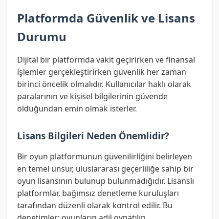
Platformda Güvenlik ve Lisans
Durumu
Dijital bir platformda vakit geçirirken ve finansal
işlemler gerçekleştirirken güvenlik her zaman
birinci öncelik olmalıdır. Kullanıcılar haklı olarak
paralarının ve kişisel bilgilerinin güvende
olduğundan emin olmak isterler.
Lisans Bilgileri Neden Önemlidir?
Bir oyun platformunun güvenilirliğini belirleyen
en temel unsur, uluslararası geçerliliğe sahip bir
oyun lisansının bulunup bulunmadığıdır. Lisanslı
platformlar, bağımsız denetleme kuruluşları
tarafından düzenli olarak kontrol edilir. Bu
denetimler; oyunların adil oynatılıp