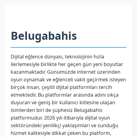
Belugabahis
Dijital eğlence dünyası, teknolojinin hızla
ilerlemesiyle birlikte her geçen gün yeni boyutlar
kazanmaktadır. Günümüzde internet üzerinden
oyun oynamak ve eğlenceli vakit geçirmek isteyen
birçok insan, çeşitli dijital platformları tercih
etmektedir. Bu platformlar arasında adını sıkça
duyuran ve geniş bir kullanıcı kitlesine ulaşan
isimlerden biri de şüphesiz Belugabahis
platformudur. 2026 yılı itibarıyla dijital oyun
sektöründeki yenilikçi yaklaşımları ve sunduğu
hizmet kalitesiyle dikkat çeken bu platform,