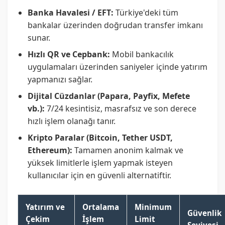
Banka Havalesi / EFT:
Türkiye'deki tüm
bankalar üzerinden doğrudan transfer imkanı
sunar.
Hızlı QR ve Cepbank:
Mobil bankacılık
uygulamaları üzerinden saniyeler içinde yatırım
yapmanızı sağlar.
Dijital Cüzdanlar (Papara, Payfix, Mefete
vb.):
7/24 kesintisiz, masrafsız ve son derece
hızlı işlem olanağı tanır.
Kripto Paralar (Bitcoin, Tether USDT,
Ethereum):
Tamamen anonim kalmak ve
yüksek limitlerle işlem yapmak isteyen
kullanıcılar için en güvenli alternatiftir.
Yatırım ve
Ortalama
Minimum
Güvenlik
Çekim
İşlem
Limit