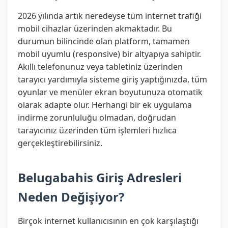
2026 yılında artık neredeyse tüm internet trafiği
mobil cihazlar üzerinden akmaktadır. Bu
durumun bilincinde olan platform, tamamen
mobil uyumlu (responsive) bir altyapıya sahiptir.
Akıllı telefonunuz veya tabletiniz üzerinden
tarayıcı yardımıyla sisteme giriş yaptığınızda, tüm
oyunlar ve menüler ekran boyutunuza otomatik
olarak adapte olur. Herhangi bir ek uygulama
indirme zorunluluğu olmadan, doğrudan
tarayıcınız üzerinden tüm işlemleri hızlıca
gerçekleştirebilirsiniz.
Belugabahis Giriş Adresleri
Neden Değişiyor?
Birçok internet kullanıcısının en çok karşılaştığı