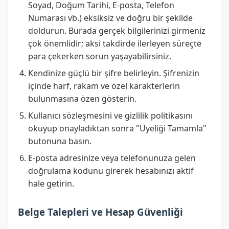
Soyad, Doğum Tarihi, E-posta, Telefon
Numarası vb.) eksiksiz ve doğru bir şekilde
doldurun. Burada gerçek bilgilerinizi girmeniz
çok önemlidir; aksi takdirde ilerleyen süreçte
para çekerken sorun yaşayabilirsiniz.
Kendinize güçlü bir şifre belirleyin. Şifrenizin
içinde harf, rakam ve özel karakterlerin
bulunmasına özen gösterin.
Kullanıcı sözleşmesini ve gizlilik politikasını
okuyup onayladıktan sonra "Üyeliği Tamamla"
butonuna basın.
E-posta adresinize veya telefonunuza gelen
doğrulama kodunu girerek hesabınızı aktif
hale getirin.
Belge Talepleri ve Hesap Güvenliği