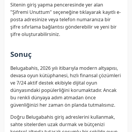
Sitenin giriş yapma penceresinde yer alan
"Şifremi Unuttum" seçeneğine tıklayarak kayıtlı e-
posta adresinize veya telefon numaranıza bir
şifre sıfırlama bağlantısı gönderebilir ve yeni bir
şifre oluşturabilirsiniz.
Sonuç
Belugabahis, 2026 yılı itibarıyla modern altyapısı,
devasa oyun kütüphanesi, hızlı finansal çözümleri
ve 7/24 aktif destek ekibiyle dijital oyun
dünyasındaki popülerliğini korumaktadır. Ancak
bu renkli dünyaya adım atmadan önce
güvenliğinizi her zaman ön planda tutmalısınız.
Doğru Belugabahis giriş adreslerini kullanmak,
sahte sitelerden uzak durmak ve bütçenizi
kontrol altında tutarak sorumlu bir şekilde oyun