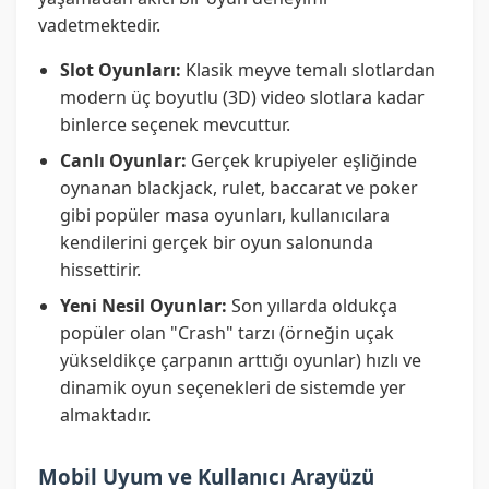
vadetmektedir.
Slot Oyunları:
Klasik meyve temalı slotlardan
modern üç boyutlu (3D) video slotlara kadar
binlerce seçenek mevcuttur.
Canlı Oyunlar:
Gerçek krupiyeler eşliğinde
oynanan blackjack, rulet, baccarat ve poker
gibi popüler masa oyunları, kullanıcılara
kendilerini gerçek bir oyun salonunda
hissettirir.
Yeni Nesil Oyunlar:
Son yıllarda oldukça
popüler olan "Crash" tarzı (örneğin uçak
yükseldikçe çarpanın arttığı oyunlar) hızlı ve
dinamik oyun seçenekleri de sistemde yer
almaktadır.
Mobil Uyum ve Kullanıcı Arayüzü