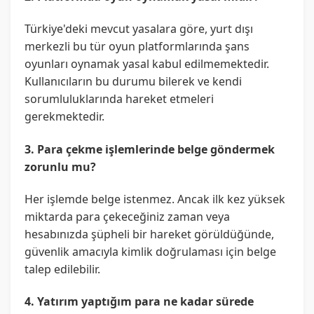
Türkiye'deki mevcut yasalara göre, yurt dışı
merkezli bu tür oyun platformlarında şans
oyunları oynamak yasal kabul edilmemektedir.
Kullanıcıların bu durumu bilerek ve kendi
sorumluluklarında hareket etmeleri
gerekmektedir.
3. Para çekme işlemlerinde belge göndermek
zorunlu mu?
Her işlemde belge istenmez. Ancak ilk kez yüksek
miktarda para çekeceğiniz zaman veya
hesabınızda şüpheli bir hareket görüldüğünde,
güvenlik amacıyla kimlik doğrulaması için belge
talep edilebilir.
4. Yatırım yaptığım para ne kadar sürede