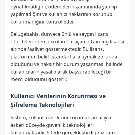
oynatılmadığını, ödemelerin zamanında yapılıp
yapılmadığını ve kullanıcı haklarının korunup
korunmadığını kontrol eder.
Belugabahis, dünyaca ünlü ve saygın lisans
otoritelerinden biri olan Curaçao e-Gaming lisansı
altında faaliyet göstermektedir. Bu lisans,
platformun belirli standartlara uymak zorunda
olduğunu ve haksız bir durum yaşanması halinde
kullanıcıların yasal olarak başvurabileceği bir
merci olduğunu gösterir.
Kullanıcı Verilerinin Korunması ve
Şifreleme Teknolojileri
Sistem, kullanıcı verilerini korumak amacıyla
askeri düzeyde güvenlik teknolojileri
kullanmaktadır. Sitede gerçekleştirdiğiniz tüm