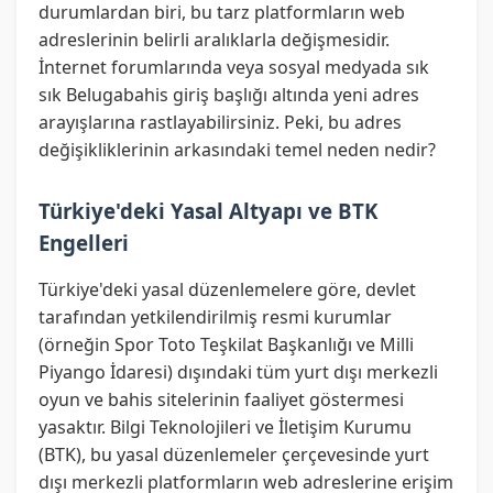
durumlardan biri, bu tarz platformların web
adreslerinin belirli aralıklarla değişmesidir.
İnternet forumlarında veya sosyal medyada sık
sık Belugabahis giriş başlığı altında yeni adres
arayışlarına rastlayabilirsiniz. Peki, bu adres
değişikliklerinin arkasındaki temel neden nedir?
Türkiye'deki Yasal Altyapı ve BTK
Engelleri
Türkiye'deki yasal düzenlemelere göre, devlet
tarafından yetkilendirilmiş resmi kurumlar
(örneğin Spor Toto Teşkilat Başkanlığı ve Milli
Piyango İdaresi) dışındaki tüm yurt dışı merkezli
oyun ve bahis sitelerinin faaliyet göstermesi
yasaktır. Bilgi Teknolojileri ve İletişim Kurumu
(BTK), bu yasal düzenlemeler çerçevesinde yurt
dışı merkezli platformların web adreslerine erişim